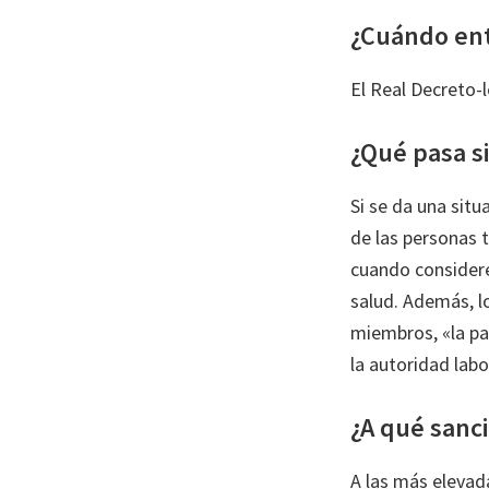
¿Cuándo ent
El Real Decreto-
¿Qué pasa s
Si se da una situ
de las personas t
cuando considere
salud. Además, lo
miembros, «la par
la autoridad labo
¿A qué sanc
A las más elevad