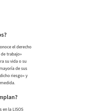
os?
econoce el derecho
 de trabajo»
ra su vida o su
 mayoría de sus
dicho riesgo» y
a medida.
umplan?
s en la LISOS