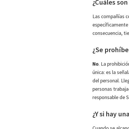
¿Cuáles son
Las compañías co
específicamente e
consecuencia, ti
¿Se prohíben
No
. La prohibici
única: es la señ
del personal. Lle
personas trabaja
responsable de S
¿Y si hay un
Cuando se alcanc