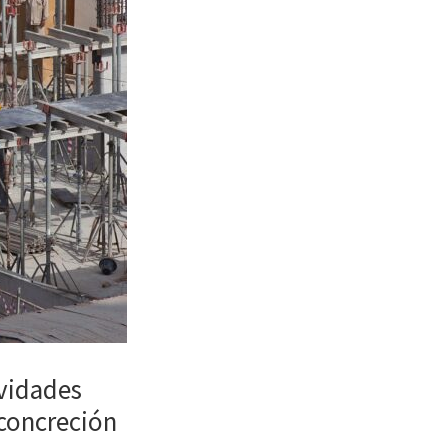
ividades
 concreción