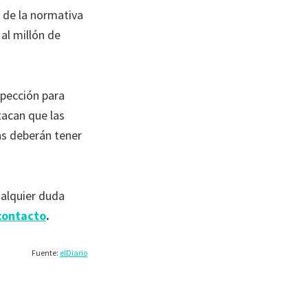
s de la normativa
al millón de
spección para
tacan que las
as deberán tener
ualquier duda
contacto
.
Fuente:
elDiario