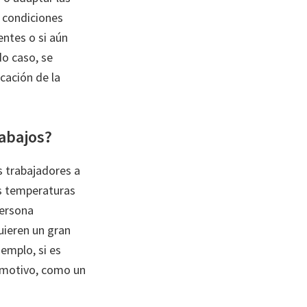
s condiciones
entes o si aún
do caso, se
cación de la
rabajos?
s trabajadores a
as temperaturas
persona
uieren un gran
jemplo, si es
o motivo, como un